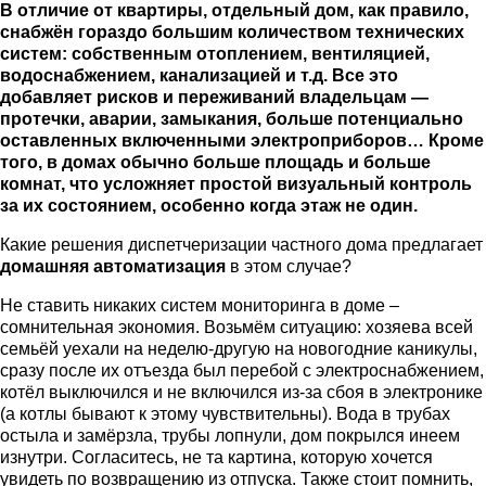
В отличие от квартиры, отдельный дом, как правило,
снабжён гораздо большим количеством технических
систем: собственным отоплением, вентиляцией,
водоснабжением, канализацией и т.д. Все это
добавляет рисков и переживаний владельцам —
протечки, аварии, замыкания, больше потенциально
оставленных включенными электроприборов… Кроме
того, в домах обычно больше площадь и больше
комнат, что усложняет простой визуальный контроль
за их состоянием, особенно когда этаж не один.
Какие решения диспетчеризации частного дома предлагает
домашняя автоматизация
в этом случае?
Не ставить никаких систем мониторинга в доме –
сомнительная экономия. Возьмём ситуацию: хозяева всей
семьёй уехали на неделю-другую на новогодние каникулы,
сразу после их отъезда был перебой с электроснабжением,
котёл выключился и не включился из-за сбоя в электронике
(а котлы бывают к этому чувствительны). Вода в трубах
остыла и замёрзла, трубы лопнули, дом покрылся инеем
изнутри. Согласитесь, не та картина, которую хочется
увидеть по возвращению из отпуска. Также стоит помнить,