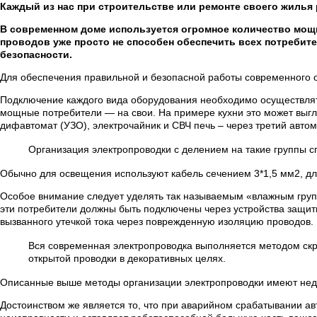
Каждый из нас при строительстве или ремонте своего жилья 
В современном доме используется огромное количество мощн
проводов уже просто не способен обеспечить всех потребит
безопасности.
Для обеспечения правильной и безопасной работы современного
Подключение каждого вида оборудования необходимо осуществлять 
мощные потребители — на свои. На примере кухни это может выгл
дифавтомат (УЗО), электрочайник и СВЧ печь – через третий автом
Организация электропроводки с делением на такие группы с
Обычно для освещения используют кабель сечением 3*1,5 мм2, для 
Особое внимание следует уделять так называемым «влажным групп
эти потребители должны быть подключены через устройства защит
вызванного утечкой тока через поврежденную изоляцию проводов. М
Вся современная электропроводка выполняется методом скр
открытой проводки в декоративных целях.
Описанные выше методы организации электропроводки имеют недо
Достоинством же является то, что при аварийном срабатывании ав