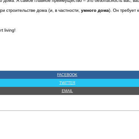
 дома. А самое главное преимущество – это безопасность вас, ва
и строительстве дома (и, в частности,
умного дома
). Он требует
 living!
FACEBOOK
TWITTER
EMAIL