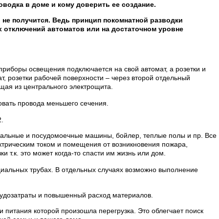
водка в доме и кому доверить ее создание.
 не получится. Ведь принцип покомнатной разводки
х отключений автоматов или на достаточном уровне
приборы освещения подключается на свой автомат, а розетки и
, розетки рабочей поверхности – через второй отдельный
ущая из центрального электрощита.
овать провода меньшего сечения.
.
ральные и посудомоечные машины, бойлер, теплые полы и пр. Все
ктрическим током и помещения от возникновения пожара,
т.к. это может когда-то спасти им жизнь или дом.
циальных трубах. В отдельных случаях возможно выполнение
рудозатраты и повышенный расход материалов.
и питания которой произошла перегрузка. Это облегчает поиск