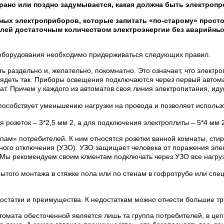
рано или поздно задумывается, какая должна быть электропро
ых электроприборов, которые запитать «по-старому» просто
елей достаточным количеством электроэнергии без аварийны
 оборудования необходимо придерживаться следующих правил.
раздельно и, желательно, покомнатно. Это означает, что электро
ядеть так. Приборы освещения подключаются через первый автомат
ат. Причем у каждого из автоматов своя линия электропитания, ид
пособствует уменьшению нагрузки на провода и позволяет использ
розеток – 3*2,5 мм 2, а для подключения электроплиты – 5*4 мм 2
ам» потребителей. К ним относятся розетки ванной комнаты, сти
ного отключения (УЗО). УЗО защищает человека от поражения эле
ы рекомендуем своим клиентам подключать через УЗО все нагрузки 
ытого монтажа в стяжке пола или по стенам в гофротрубе или спе
статки и преимущества. К недостаткам можно отнести большие т
томата обесточенной является лишь та группа потребителей, в цеп