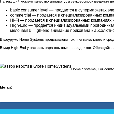
На текущий момент качество аппаратуры звуковоспроизведения дел
basic consumer level — продается в супермаркетах эл
commercial — продается в специализированных компан
Hi-Fi — продается в специализированных компаниях и т
High-End — продается индивидуальными проводниками 
мелочам! В High-end внимание прикована к абсолютно
В шоуруме Home Systems представлена техника начального и средн
В мир High-End у нас есть пара опытных проводников. Обращайтес
Home Systems, For comfort
Метки: