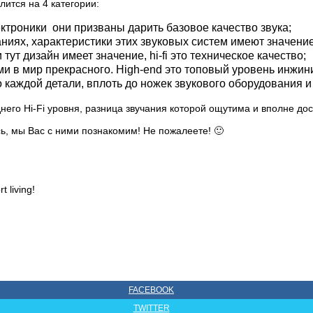
ится на 4 категории:
ектроники
они призваны дарить базовое качество звука;
иях, характеристики этих звуковых систем имеют значение
ут дизайн имеет значение, hi-fi это техническое качество;
в мир прекрасного. High-end это топовый уровень инжинир
 каждой детали, вплоть до ножек звукового оборудования и
его Hi-Fi уровня, разница звучания которой ощутима и вполне дос
ь, мы Вас с ними познакомим! Не пожалеете! 🙂
 living!
FACEBOOK
TWITTER