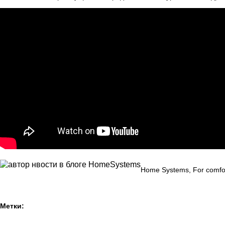
Home Systems, For comfort
Метки: