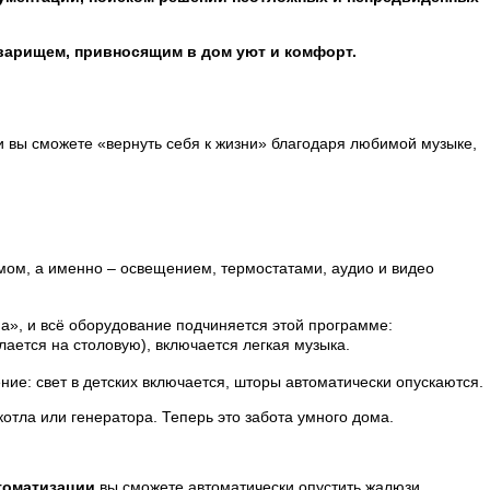
оварищем, привносящим в дом уют и комфорт.
 вы сможете «вернуть себя к жизни» благодаря любимой музыке,
мом, а именно – освещением, термостатами, аудио и видео
а», и всё оборудование подчиняется этой программе:
ается на столовую), включается легкая музыка.
ние: свет в детских включается, шторы автоматически опускаются.
отла или генератора. Теперь это забота умного дома.
томатизации
вы сможете автоматически опустить жалюзи,