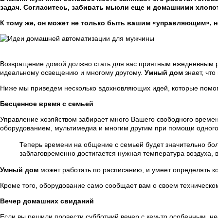
задач. Согласитесь, забивать мысли еще и домашними хлопо
К тому же, он может не только быть вашим «управляющим», 
Возвращение домой должно стать для вас приятным ежедневным 
идеальному освещению и многому другому.
Умный дом
знает, что
Ниже мы приведем несколько вдохновляющих идей, которые помо
Бесценное время с семьей
Управление хозяйством забирает много Вашего свободного време
оборудованием, мультимедиа и многим другим при помощи одного
Теперь времени на общение с семьей будет значительно бо
заблаговременно достигается нужная температура воздуха, 
Умный дом
может работать по расписанию, и умеет определять ко
Кроме того, оборудование само сообщает вам о своем техническом
Вечер домашних свиданий
Если вы решили провести субботний вечер с кем-то особенным, н