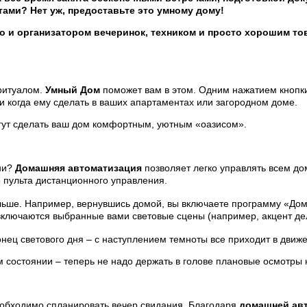
тами? Нет уж, предоставьте это
умному дому
!
но и организатором вечеринок, техником и просто хорошим т
ритуалом.
Умный Дом
поможет вам в этом. Одним нажатием кнопки
 и когда ему сделать в ваших апартаментах или загородном доме.
гут сделать ваш дом комфортным, уютным «оазисом».
ни?
Домашняя автоматизация
позволяет легко управлять всем до
 пульта дистанционного управления.
льше. Например, вернувшись домой, вы включаете программу «Дом
включаются выбранные вами световые сцены (например, акцент дел
нец светового дня – с наступлением темноты все приходит в движе
 состоянии – теперь не надо держать в голове плановые осмотры к
еобходимо спланировать вечер свидания. Благодаря
домашней ав