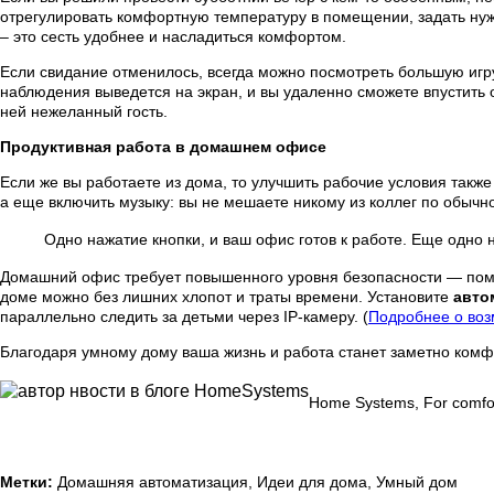
отрегулировать комфортную температуру в помещении, задать нужн
– это сесть удобнее и насладиться комфортом.
Если свидание отменилось, всегда можно посмотреть большую игру 
наблюдения выведется на экран, и вы удаленно сможете впустить о
ней нежеланный гость.
Продуктивная работа в домашнем офисе
Если же вы работаете из дома, то улучшить рабочие условия такж
а еще включить музыку: вы не мешаете никому из коллег по обычн
Одно нажатие кнопки, и ваш офис готов к работе. Еще одно 
Домашний офис требует повышенного уровня безопасности — поми
доме можно без лишних хлопот и траты времени. Установите
авто
параллельно следить за детьми через IP-камеру. (
Подробнее о воз
Благодаря умному дому ваша жизнь и работа станет заметно комф
Home Systems, For comfort
Метки:
Домашняя автоматизация, Идеи для дома, Умный дом