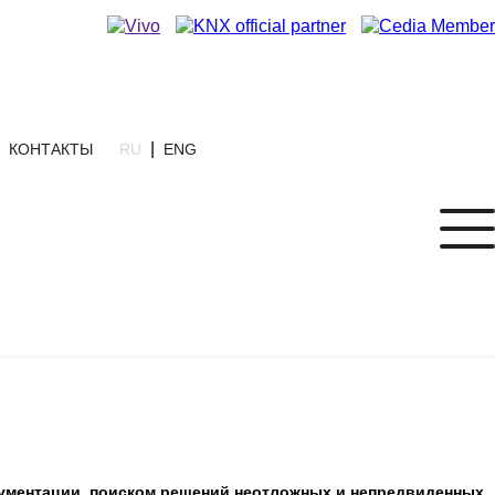
|
КОНТАКТЫ
RU
ENG
окументации, поиском решений неотложных и непредвиденных