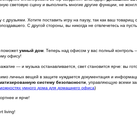
ую световую сцену и выполнить многие другие функции, не жонгли
с друзьями. Хотите поставить игру на паузу, так как ваш товарищ 
поздавшего. С другой стороны, вы никогда не отвлечетесь на пуст
е поможет
умный дом
. Теперь над офисом у вас полный контроль 
ому офису!
нажатие — и музыка останавливается, свет становится ярче: вы го
мо личных вещей в защите нуждается документация и информация 
матизированную систему безопасности
, управляющую всеми за
можностях умного дома для домашнего офиса
)
ортнее и ярче!
 living!