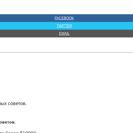
FACEBOOK
TWITTER
EMAIL
оветов.